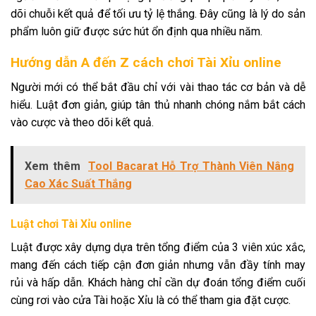
dõi chuỗi kết quả để tối ưu tỷ lệ thắng. Đây cũng là lý do sản
phẩm luôn giữ được sức hút ổn định qua nhiều năm.
Hướng dẫn A đến Z cách chơi Tài Xỉu online
Người mới có thể bắt đầu chỉ với vài thao tác cơ bản và dễ
hiểu. Luật đơn giản, giúp tân thủ nhanh chóng nắm bắt cách
vào cược và theo dõi kết quả.
Xem thêm
Tool Bacarat Hỗ Trợ Thành Viên Nâng
Cao Xác Suất Thắng
Luật chơi Tài Xỉu online
Luật được xây dựng dựa trên tổng điểm của 3 viên xúc xắc,
mang đến cách tiếp cận đơn giản nhưng vẫn đầy tính may
rủi và hấp dẫn. Khách hàng chỉ cần dự đoán tổng điểm cuối
cùng rơi vào cửa Tài hoặc Xỉu là có thể tham gia đặt cược.