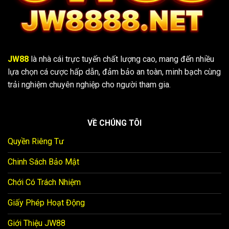
JW88
là nhà cái trực tuyến chất lượng cao, mang đến nhiều
lựa chọn cá cược hấp dẫn, đảm bảo an toàn, minh bạch cùng
trải nghiệm chuyên nghiệp cho người tham gia.
VỀ CHÚNG TÔI
Quyền Riêng Tư
Chinh Sách Bảo Mật
Chới Có Trách Nhiệm
Giấy Phép Hoạt Động
Giới Thiệu JW88