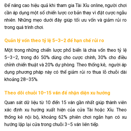
Để nâng cao hiệu quả khi tham gia
Tài Xỉu online
, người chơi
cần áp dụng một số chiến lược cơ bản thay vì đặt cược ngẫu
nhiên. Những mẹo dưới đây giúp tối ưu vốn và giảm rủi ro
trong quá trình chơi.
Quản lý vốn theo tỷ lệ 5–3–2 để hạn chế rủi ro
Một trong những chiến lược phổ biến là chia vốn theo tỷ lệ
5–3–2, trong đó 50% dùng cho cược chính, 30% cho điều
chỉnh chiến thuật và 20% dự phòng. Theo thống kê, người áp
dụng phương pháp này có thể giảm rủi ro thua lỗ chuỗi dài
khoảng 28–35%.
Theo dõi chuỗi 10–15 ván để nhận diện xu hướng
Quan sát dữ liệu từ 10 đến 15 ván gần nhất giúp thành viên
xác định xu hướng xuất hiện của cửa Tài hoặc Xỉu. Theo
thống kê nội bộ, khoảng 62% phiên chơi ngắn hạn có xu
hướng lặp lại cửa trong chuỗi 3–5 ván liên tiếp.