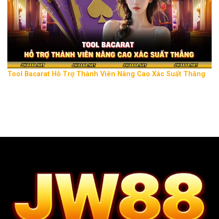
Tool Bacarat Hỗ Trợ Thành Viên Nâng Cao Xác Suất Thắng