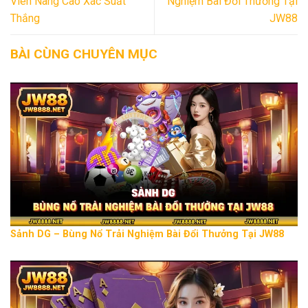
Viên Nâng Cao Xác Suất
Nghiệm Bài Đổi Thưởng Tại
Thắng
JW88
BÀI CÙNG CHUYÊN MỤC
Sảnh DG – Bùng Nổ Trải Nghiệm Bài Đổi Thưởng Tại JW88