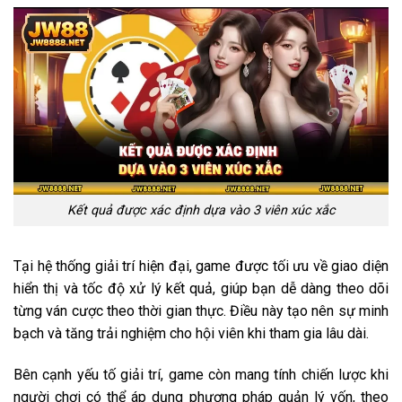
Kết quả được xác định dựa vào 3 viên xúc xắc
Tại hệ thống giải trí hiện đại, game được tối ưu về giao diện
hiển thị và tốc độ xử lý kết quả, giúp bạn dễ dàng theo dõi
từng ván cược theo thời gian thực. Điều này tạo nên sự minh
bạch và tăng trải nghiệm cho hội viên khi tham gia lâu dài.
Bên cạnh yếu tố giải trí, game còn mang tính chiến lược khi
người chơi có thể áp dụng phương pháp quản lý vốn, theo