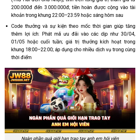
200.000đ đến 3.000.000đ; tiền hoàn được cộng vào tài
khoản trong khung 22:00–23:59 hoặc sáng hôm sau
Code thưởng và sự kiện theo mốc thời gian giúp tăng
thêm lợi ích: Phát mã ưu đãi vào các dịp như 30/04,
01/05 hoặc cuối tuần; giá trị thưởng kích hoạt trong
khung 18:00–22:00; áp dụng cho nhiều dịch vụ trong cùng
thời điểm
Ngàn phần quà giới hạn trao tay anh em hội viên