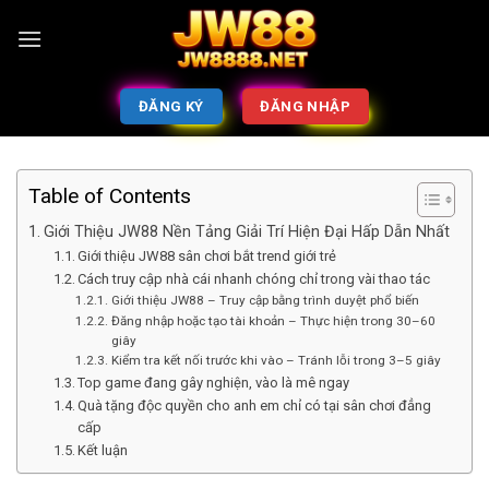
ĐĂNG KÝ
ĐĂNG NHẬP
Table of Contents
Giới Thiệu JW88 Nền Tảng Giải Trí Hiện Đại Hấp Dẫn Nhất
Giới thiệu JW88 sân chơi bắt trend giới trẻ
Cách truy cập nhà cái nhanh chóng chỉ trong vài thao tác
Giới thiệu JW88 – Truy cập bằng trình duyệt phổ biến
Đăng nhập hoặc tạo tài khoản – Thực hiện trong 30–60
giây
Kiểm tra kết nối trước khi vào – Tránh lỗi trong 3–5 giây
Top game đang gây nghiện, vào là mê ngay
Quà tặng độc quyền cho anh em chỉ có tại sân chơi đẳng
cấp
Kết luận