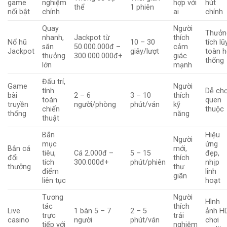
game
nghiệm
hợp với
hút
thể
1 phiên
nổi bật
chính
ai
chính
Quay
Người
Thưởn
nhanh,
Jackpot từ
thích
Nổ hũ
10 – 30
tích lũ
săn
50.000.000đ –
cảm
Jackpot
giây/lượt
toàn 
thưởng
300.000.000đ+
giác
thống
lớn
mạnh
Đấu trí,
Game
Người
tính
Dễ chơ
bài
2 – 6
3 – 10
thích
toán
quen
truyền
người/phòng
phút/ván
kỹ
chiến
thuộc
thống
năng
thuật
Bắn
Hiệu
Người
mục
ứng
Bắn cá
mới,
tiêu,
Cá 2.000đ –
5 – 15
đẹp,
đổi
thích
tích
300.000đ+
phút/phiên
nhịp
thưởng
thư
điểm
linh
giãn
liên tục
hoạt
Tương
Người
Hình
tác
thích
Live
1 bàn 5 – 7
2 – 5
ảnh HD
trực
trải
casino
người
phút/ván
chơi
tiếp với
nghiệm