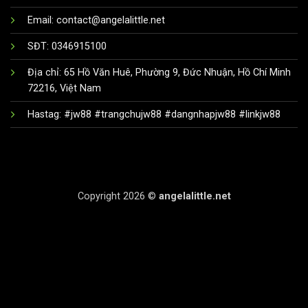
Email:
contact@angelalittle.net
SĐT: 0346915100
Địa chỉ: 65 Hồ Văn Huê, Phường 9, Đức Nhuận, Hồ Chí Minh
72216, Việt Nam
Hastag: #jw88 #trangchujw88 #dangnhapjw88 #linkjw88
Copyright 2026 ©
angelalittle.net